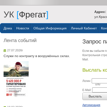
УК
[
Фрегат
]
Адрес:
ул.Крас
Дома
Новости
Общая Информация
Личный Кабинет
Кон
Лента событий
Запрос п
27.07.2026г
Если вы забыли па
Контрольная стро
Служи по контракту в вооружённых силах.
Mail.
Выслать к
Логин:
или
E-Mail:
Выслать
Авторизация