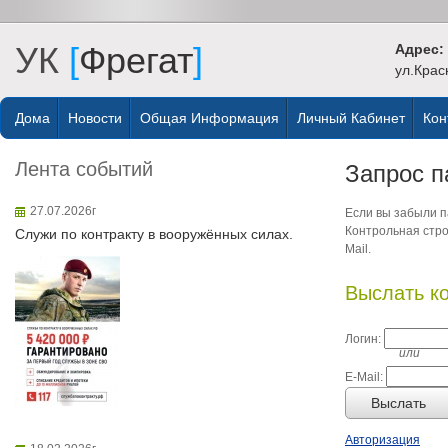
УК
[
Фрегат
]
Адрес:
ул.Крас
Дома
Новости
Общая Информация
Личный Кабинет
Кон
Лента событий
Запрос п
27.07.2026г
Если вы забыли па
Контрольная стро
Служи по контракту в вооружённых силах.
Mail.
Выслать к
Логин:
или
E-Mail:
Выслать
Авторизация