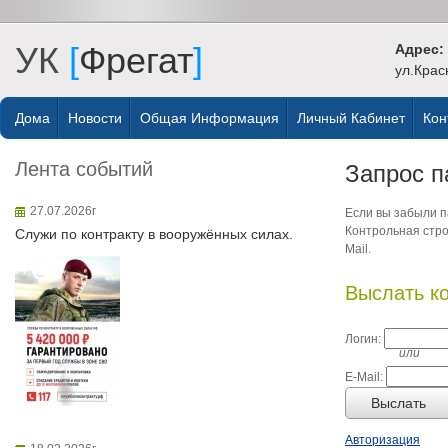
УК
[
Фрегат
]
Адрес:
ул.Крас
Дома
Новости
Общая Информация
Личный Кабинет
Кон
Лента событий
Запрос п
27.07.2026г
Если вы забыли па
Контрольная стро
Служи по контракту в вооружённых силах.
Mail.
Выслать к
Логин:
или
E-Mail:
Выслать
Авторизация