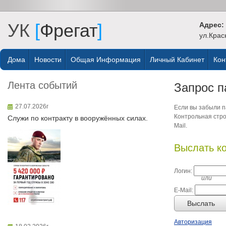
УК
[
Фрегат
]
Адрес:
ул.Крас
Дома
Новости
Общая Информация
Личный Кабинет
Кон
Лента событий
Запрос п
27.07.2026г
Если вы забыли па
Контрольная стро
Служи по контракту в вооружённых силах.
Mail.
Выслать к
Логин:
или
E-Mail:
Выслать
Авторизация