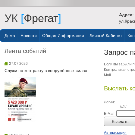
УК
[
Фрегат
]
Адрес:
ул.Крас
Дома
Новости
Общая Информация
Личный Кабинет
Кон
Лента событий
Запрос п
27.07.2026г
Если вы забыли па
Контрольная стро
Служи по контракту в вооружённых силах.
Mail.
Выслать к
Логин:
или
E-Mail:
Выслать
Авторизация