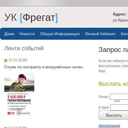
УК
[
Фрегат
]
Адрес:
ул.Крас
Дома
Новости
Общая Информация
Личный Кабинет
Кон
Лента событий
Запрос п
27.07.2026г
Если вы забыли па
Контрольная стро
Служи по контракту в вооружённых силах.
Mail.
Выслать к
Логин:
или
E-Mail:
Выслать
Авторизация