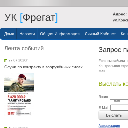
УК
[
Фрегат
]
Адрес:
ул.Крас
Дома
Новости
Общая Информация
Личный Кабинет
Кон
Лента событий
Запрос п
27.07.2026г
Если вы забыли па
Контрольная стро
Служи по контракту в вооружённых силах.
Mail.
Выслать к
Логин:
или
E-Mail:
Выслать
Авторизация