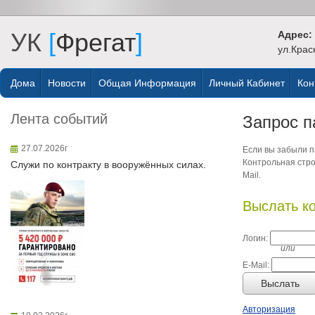
УК
[
Фрегат
]
Адрес:
ул.Крас
Дома
Новости
Общая Информация
Личный Кабинет
Кон
Лента событий
Запрос п
27.07.2026г
Если вы забыли па
Контрольная стро
Служи по контракту в вооружённых силах.
Mail.
Выслать к
Логин:
или
E-Mail:
Выслать
Авторизация