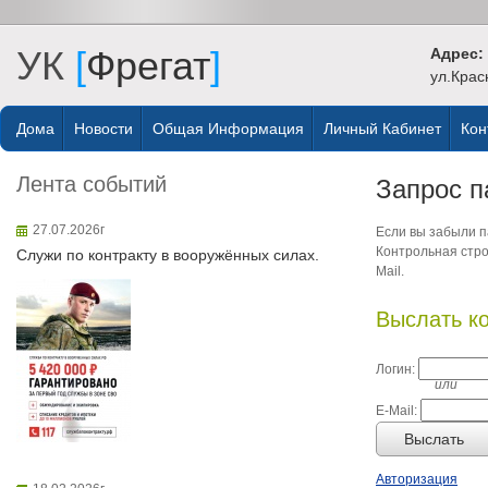
УК
[
Фрегат
]
Адрес:
ул.Крас
Дома
Новости
Общая Информация
Личный Кабинет
Кон
Лента событий
Запрос п
27.07.2026г
Если вы забыли па
Контрольная стро
Служи по контракту в вооружённых силах.
Mail.
Выслать к
Логин:
или
E-Mail:
Выслать
Авторизация