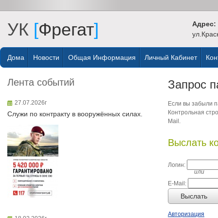
УК
[
Фрегат
]
Адрес:
ул.Крас
Дома
Новости
Общая Информация
Личный Кабинет
Кон
Лента событий
Запрос п
27.07.2026г
Если вы забыли па
Контрольная стро
Служи по контракту в вооружённых силах.
Mail.
Выслать к
Логин:
или
E-Mail:
Выслать
Авторизация