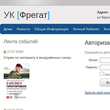
УК
[
Фрегат
]
Адрес:
ул.Крас
Дома
Новости
Общая Информация
Личный Кабинет
Кон
Лента событий
Авториз
27.07.2026г
Пожалуйста, авто
Служи по контракту в вооружённых силах.
Логин:
Пароль:
Зап
Забыли свой пар