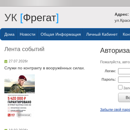
УК
[
Фрегат
]
Адрес:
ул.Крас
Дома
Новости
Общая Информация
Личный Кабинет
Кон
Лента событий
Авториз
27.07.2026г
Пожалуйста, авто
Служи по контракту в вооружённых силах.
Логин:
Пароль:
Зап
Забыли свой пар