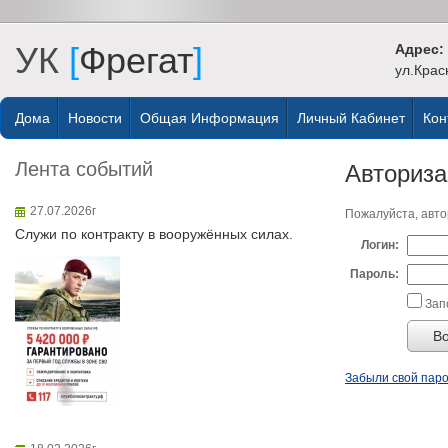
УК
[
Фрегат
]
Адрес:
ул.Крас
Дома
Новости
Общая Информация
Личный Кабинет
Кон
Лента событий
Авториз
27.07.2026г
Пожалуйста, авто
Служи по контракту в вооружённых силах.
Логин:
Пароль:
Зап
Забыли свой пар