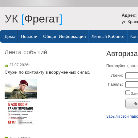
УК
[
Фрегат
]
Адрес:
ул.Крас
Дома
Новости
Общая Информация
Личный Кабинет
Кон
Лента событий
Авториз
27.07.2026г
Пожалуйста, авто
Служи по контракту в вооружённых силах.
Логин:
Пароль:
Зап
Забыли свой пар