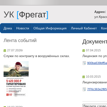
УК
[
Фрегат
]
Адрес:
ул.Крас
Дома
Новости
Общая Информация
Личный Кабинет
Кон
Лента событий
Докумен
27.07.2026г
07.04.2015
Служи по контракту в вооружённых силах.
Лицензия по у
900ba639bff5
10.03.2015
Лицензировани
7f76c363e2f8