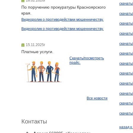
18.02.2026г
скачать
По поручению прокуратуры Красноярского
края.
скачать
Видеоролик о противодействии мошенничеству.
скачать
Видеоролик о противодействии мошенничеству.
скачать
скачать
15.11.2025г
Платные услуги.
скачать
Скачать/посмотреть
прайс.
скачать
скачать
скачать
скачать
Все новости
скачать
скачать
Контакты
назад к