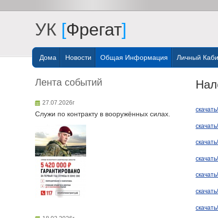
УК
[
Фрегат
]
Дома
Новости
Общая Информация
Личный Каби
Лента событий
Нал
27.07.2026г
скачать
Служи по контракту в вооружённых силах.
скачать
скачать
скачать
скачать
скачать
скачать