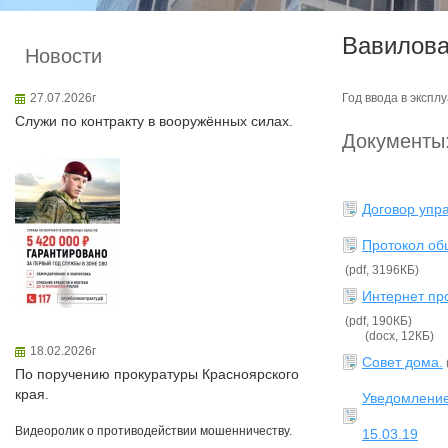
Вавилова
Новости
27.07.2026г
Год ввода в экспл
Служи по контракту в вооружённых силах.
Документы
Договор упр
Протокол общ
(pdf, 3196КБ)
Интернет пр
(pdf, 190КБ)
(docx, 12КБ)
18.02.2026г
Совет дома.
По поручению прокуратуры Красноярского
края.
Уведомление
Видеоролик о противодействии мошенничеству.
15.03.19