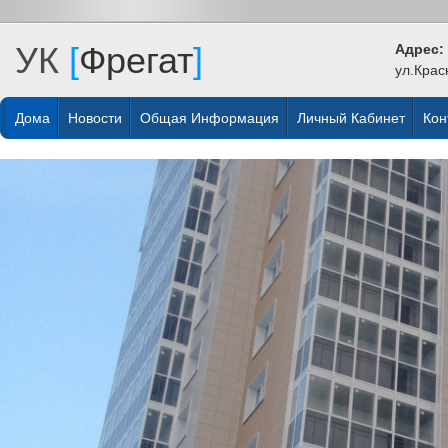
УК
[
Фрегат
]
Адрес:
ул.Крас
Дома
Новости
Общая Информация
Личный Кабинет
Кон