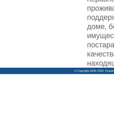
прожив
поддерж
доме, 
имущест
постара
качеств
находящ
© Copyright 2009–2026. Разра