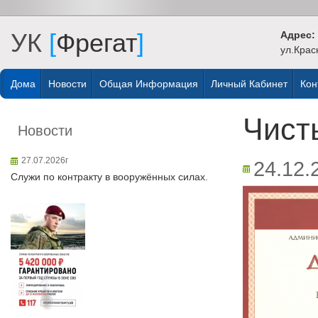
УК
[
Фрегат
]
Адрес:
ул.Крас
Дома
Новости
Общая Информация
Личный Кабинет
Кон
Чист
Новости
27.07.2026г
24.12.
Служи по контракту в вооружённых силах.