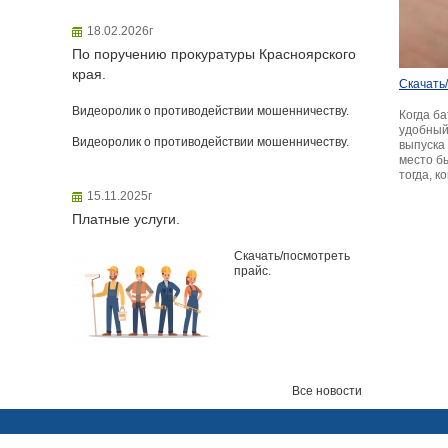
18.02.2026г
По поручению прокуратуры Красноярского
края.
Скачать
Видеоролик о противодействии мошенничеству.
Когда б
удобный 
Видеоролик о противодействии мошенничеству.
выпуска
место б
тогда, к
15.11.2025г
Платные услуги.
Скачать/посмотреть
прайс.
Все новости