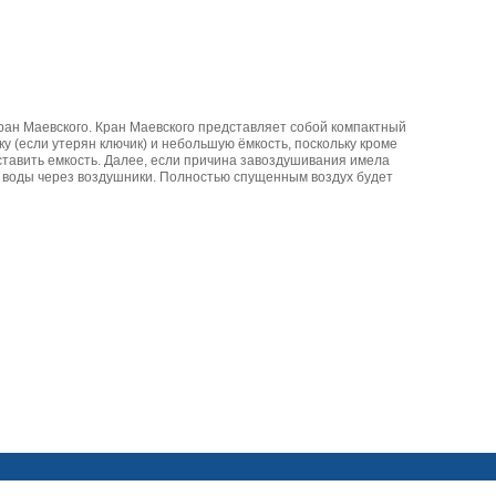
ран Маевского. Кран Маевского представляет собой компактный
у (если утерян ключик) и небольшую ёмкость, поскольку кроме
дставить емкость. Далее, если причина завоздушивания имела
и воды через воздушники. Полностью спущенным воздух будет