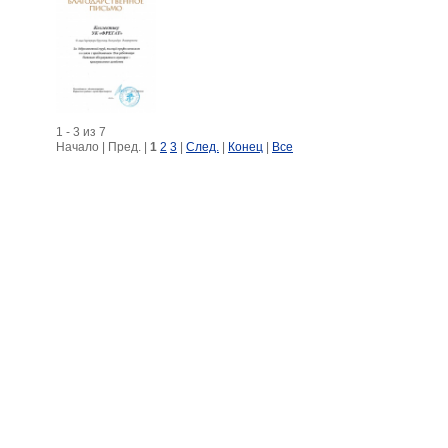
1 - 3 из 7
Начало | Пред. |
1
2
3
|
След.
|
Конец
|
Все