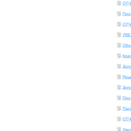
ОТЧ
Прот
ОТЧ
УВЕ
Обо
Кра
Доп
Реш
Допо
Прот
Пасп
ОТЧ
Уве