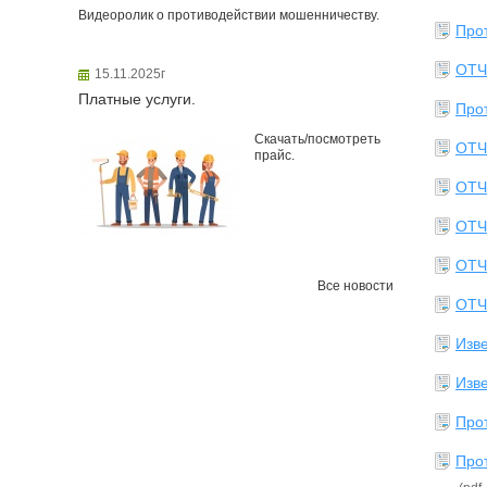
Видеоролик о противодействии мошенничеству.
Прот
ОТЧ
15.11.2025г
Платные услуги.
Прот
Скачать/посмотреть
ОТЧ
прайс.
ОТЧ
ОТЧ
ОТЧ
Все новости
ОТЧ
Изв
Изв
Прот
Прот