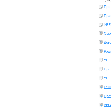
(pdf
Прот
Пра
УВЕ
Смет
Дог
Реш
УВЕ
Прот
УВЕ
Реш
Прот
Акт