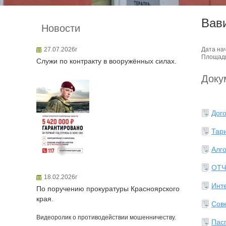
Вав
Новости
27.07.2026г
Дата на
Площадь
Служи по контракту в вооружённых силах.
Доку
Дог
Тар
Алг
ОТЧ
18.02.2026г
Инт
По поручению прокуратуры Красноярского
края.
Сов
Видеоролик о противодействии мошенничеству.
Пасп