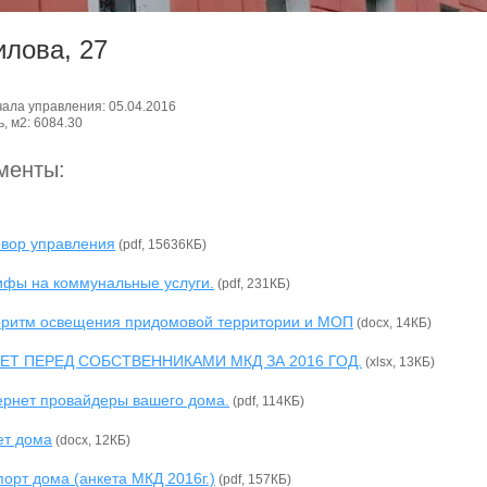
илова, 27
чала управления: 05.04.2016
, м2: 6084.30
менты:
овор управления
(pdf, 15636КБ)
ифы на коммунальные услуги.
(pdf, 231КБ)
оритм освещения придомовой территории и МОП
(docx, 14КБ)
ЕТ ПЕРЕД СОБСТВЕННИКАМИ МКД ЗА 2016 ГОД.
(xlsx, 13КБ)
ернет провайдеры вашего дома.
(pdf, 114КБ)
ет дома
(docx, 12КБ)
орт дома (анкета МКД 2016г.)
(pdf, 157КБ)